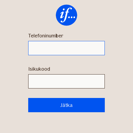
www.if.ee
Telefoninumber
Isikukood
Jätka